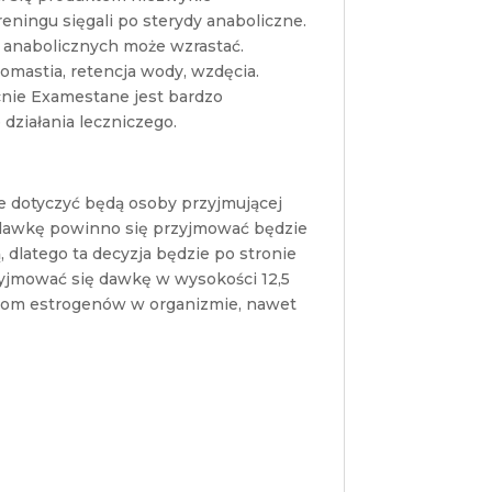
eningu sięgali po sterydy anaboliczne.
 anabolicznych może wzrastać.
omastia, retencja wody, wzdęcia.
ecnie Examestane jest bardzo
działania leczniczego.
 dotyczyć będą osoby przyjmującej
ą dawkę powinno się przyjmować będzie
dlatego ta decyzja będzie po stronie
rzyjmować się dawkę w wysokości 12,5
oziom estrogenów w organizmie, nawet