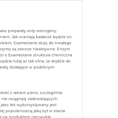
jako preparaty anty-estrogeny.
aniem. Jak oceniają badacze będzie on
ikiem. Examestane służy do trwałego
 enzymy są zawsze nieaktywne. Enzym
odzi o Examestane struktura chemiczna
dzie tutaj aż tak silna, że dojdzie do
paraty działające w podobnym
iet z rakiem piersi, szczególnie
i nie osiągnęły zadowalających
jako lek wykorzystywany jest
ej popularnością jaką był w stanie
ał się produktem niezwykle