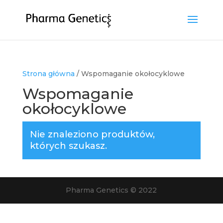
Strona główna
/ Wspomaganie okołocyklowe
Wspomaganie
okołocyklowe
Nie znaleziono produktów,
których szukasz.
Pharma Genetics © 2022