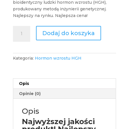
bioidentyczny ludzki hormon wzrostu (HGH),
produkowany metodą inżynierii genetycznej.
Najlepszy na rynku. Najlepsza cena!
ilość
Dodaj do koszyka
Pharma-
Tropin
Iniekcja
Hormon
Kategoria:
Hormon wzrostu HGH
wzrostu
(HGH)
Opis
Opinie (0)
Opis
Najwyższej jakości
produkt! Najlepszy